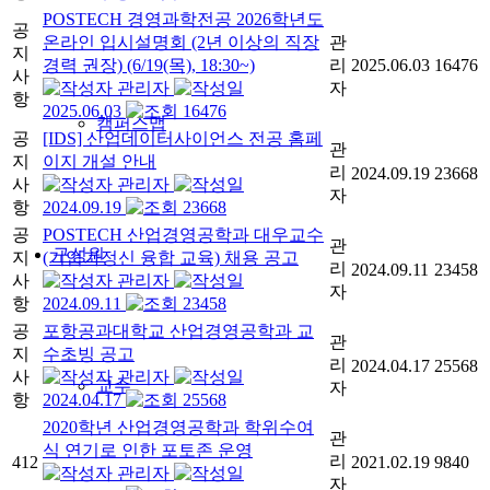
POSTECH 경영과학전공 2026학년도
공
온라인 입시설명회 (2년 이상의 직장
관
지
경력 권장) (6/19(목), 18:30~)
리
2025.06.03
16476
사
관리자
자
항
2025.06.03
16476
캠퍼스맵
공
[IDS] 산업데이터사이언스 전공 홈페
관
지
이지 개설 안내
리
2024.09.19
23668
사
관리자
자
항
2024.09.19
23668
공
POSTECH 산업경영공학과 대우교수
관
구성원
지
(기업가정신 융합 교육) 채용 공고
리
2024.09.11
23458
사
관리자
자
항
2024.09.11
23458
공
포항공과대학교 산업경영공학과 교
관
지
수초빙 공고
리
2024.04.17
25568
사
관리자
교수
자
항
2024.04.17
25568
2020학년 산업경영공학과 학위수여
관
식 연기로 인한 포토존 운영
리
412
2021.02.19
9840
관리자
자