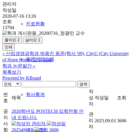
관리자
작성일
2020-07-16 13:26
조회
진로현황
13794
좋아요
2
싫어요
1
인쇄
«
산업경영공학과 박용진 동문(학사 '09), CityU (City University
동문기업소개
of Hong Kong) 교수 임용
학과 논문발간
»
목록보기
Powered by KBoard
검색
작
번
학사통계
제목
성
작성일
조회
호
자
공
2026학년도 POSTECH 입학전형 안
관
지
내 드립니다.
리
2025.09.03
3606
사
관리자
자
항
2025.09.03
3606
수상실적