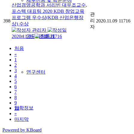
세부전공 및 학문분야
산업경영공학과 서리빈 대우조교수,
포스텍 대표팀 2020 KDB 창업교육
관
프로그램 우수상(KDB 산업은행장
리
398
2020.11.09
11716
상) 수상
자
관리자
연구실적통계
2020.11.09
11716
처음
«
1
2
3
연구센터
4
5
6
7
8
9
입학정보
10
»
마지막
Powered by KBoard