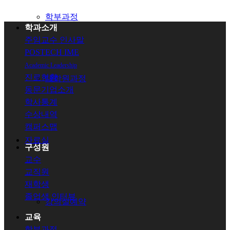
학부과정
학과소개
주임교수 인사말
POSTECH IME
Academic Leadership
진로현황
대학원과정
동문기업소개
학사통계
수상내역
캠퍼스맵
자료실
구성원
교수
교직원
재학생
졸업생
인터뷰
강의실예약
교육
학부과정