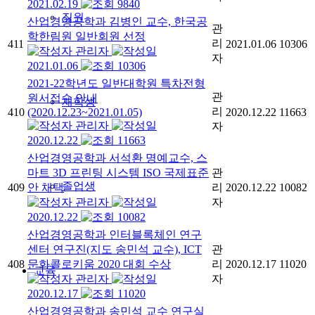
2021.02.19
9840
직원
산업경영공학과 김병인 교수, 한국공
관
학한림원 일반회원 선정
리
411
2021.01.06
10306
관리자
자
2021.01.06
10306
2021-22학년도 일반대학원 특차전형
관
원서접수 안내
재학생
리
410
(2020.12.23~2021.01.05)
2020.12.22
11663
관리자
자
2020.12.22
11663
산업경영공학과 서석환 명예교수, 스
마트 3D 프린팅 시스템 ISO 국제표준
관
졸업생
409
안 채택
리
2020.12.22
10082
관리자
자
2020.12.22
10082
산업경영공학과 인터블록체인 연구
센터 연구진(지도 송민석 교수), ICT
관
408
문화콜로키움 2020 대회 수상
리
2020.12.17
11020
교육
관리자
자
2020.12.17
11020
산업경영공학과 송민석 교수 연구실