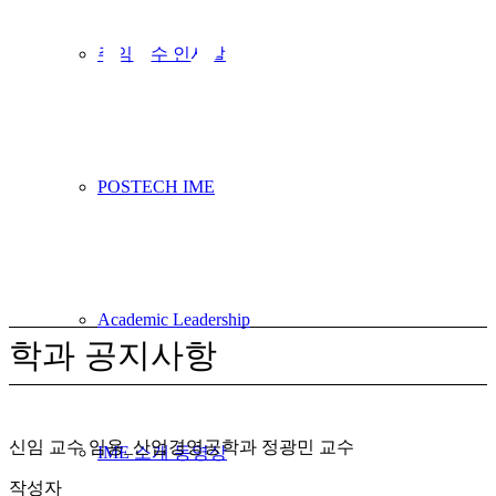
게시판
주임교수 인사말
POSTECH IME
학과 공지사항
Academic Leadership
학과 공지사항
신임 교수 임용_산업경영공학과 정광민 교수
IME 소개 동영상
작성자