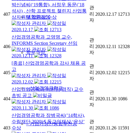
박신념씨(‘19통합), 서정우 동문(’18
관
석사) , 산학 프로젝트 챌린지 산업통
리
407
2020.12.17
12713
대학원과정
상자원부 장관상 수상
자
관리자
2020.12.17
12713
산업경영공학과 고영명 교수,
관
INFORMS Section Secretary 선임
리
406
2020.12.11
12328
관리자
자
학부과정
2020.12.11
12328
[종료] 산업경영공학과 강사 채용 공
관
고
리
405
2020.12.02
12215
관리자
자
2020.12.02
12215
– 산업경영공학과
산업경영공학과 비전임(겸직) 교수
관
초빙 공고
리
404
2020.11.30
1086
관리자
자
2020.11.30
1086
산업경영공학과 장병국씨(’14학사),
수림재단 2020년 동교인재상 ‘은상’
관
– 기업가정신융합부전공
403
수상
리
2020.11.26
11591