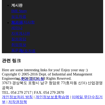
게시판
IME Story
보도자료
학과 공지사항
게시판
세미나
자유게시판
질의응답
취업정보
동문회
보도자료
관련 링크
Here are some interesting links for you! Enjoy your stay :)
Copyright © 2005-2016 Dept. of Industrial and Management
Engineering, POSTECH. All Rights Reserved.
학과 공지사항
37673 경상북도 포항시 남구 청암로 77(효자동 산31) 산업경영
공학과
TEL. 054 279 2717 | FAX. 054 279 2870
개인정보처리 방침
|
개인정보보호학습맵
|
이메일 무단수집거
부
|
저작권정책