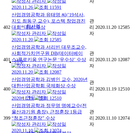
관리자
자
2020.11.26
11591
산업경영공학과 유태영 씨(’19석사,
지도 최동구 교수), 포스텍 창업경진
관
학사력
402
대회 ‘대상’ 수상
리
2020.11.20
12585
관리자
자
2020.11.20
12585
산업경영공학과 서리빈 대우조교수,
사회적가치연구원 DB(데이터베이
관
401
스)콜로키움 연구논문 ‘우수상’ 수상
리
2020.11.20
12087
연구
관리자
자
2020.11.20
12087
산업경영공학과 김병인 교수, 2020년
관
대한산업공학회 국제화상 수상
리
400
2020.11.19
12510
관리자
자
연구분야
2020.11.19
12510
산업경영공학과 정무영 명예교수(전
울산과기원 총장), 근정훈장 1등급
관
399
“청조근정훈장” 수상
리
2020.11.10
12074
관리자
자
2020.11.10
12074